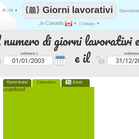
Giorni lavorativi
IT
|
FR
▼
Dipendent
..in Canada
▼
| Ontario
▼
 numero di giorni lavorativi e
e il
settimana 1
settimana
Giorni festivi
Calendario
Excel
undefined