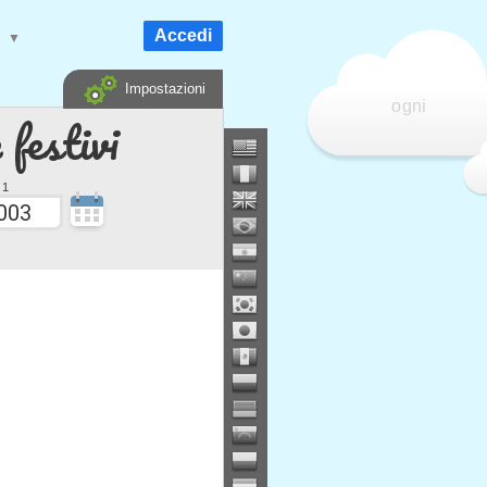
Accedi
e
▼
Impostazioni
ogni
 festivi
 1