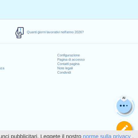
Quanti giorni lavorativi nell'anno 2026?
Configurazione
Pagina di accesso
Contatti pagina
nza
Note legali
Condividi
AI
Def
unci pubblicitari. Leggete il nostro
norme sulla privacy .