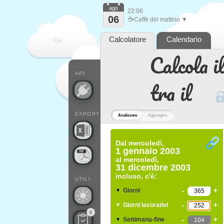
ago
22:06
06
☕
Caffè del mattino ▼
Calcolatore
Calendario
Fai
Calcola il
contare
API
tra il
EXPORT
Analizzare
Aggiungere
Dal
mercoledì,
1 gennaio 2003
al
mercoledì,
31 dicembre 2003
incluso, c'è:
UTILI
-
+
Giorni
▼
-
+
Giorni lavorativi
▼
0
-
+
Settimana-fine
▼