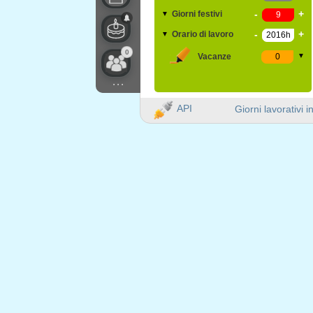
-
+
Giorni festivi
▼
-
+
Orario di lavoro
▼
0
Vacanze
▼
...
API
Giorni lavorativi i