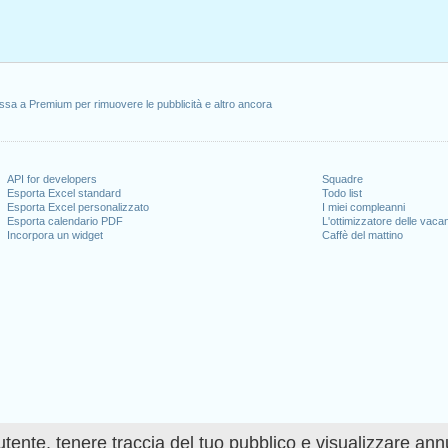
ssa a Premium per rimuovere le pubblicità e altro ancora
API for developers
Squadre
Esporta Excel standard
Todo list
Esporta Excel personalizzato
I miei compleanni
Esporta calendario PDF
L'ottimizzatore delle vaca
Incorpora un widget
Caffè del mattino
utente, tenere traccia del tuo pubblico e visualizzare ann