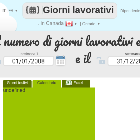
Giorni lavorativi
IT
|
FR
▼
Dipendent
..in Canada
▼
| Ontario
▼
 numero di giorni lavorativi e
e il
settimana 1
settimana
Giorni festivi
Calendario
Excel
undefined