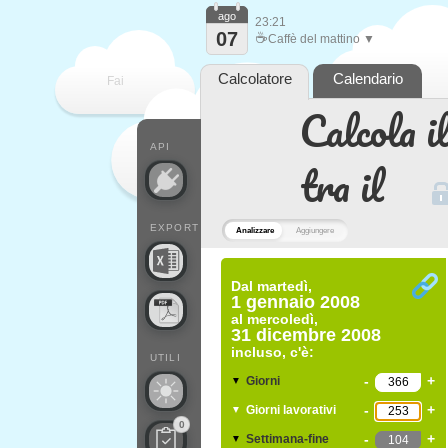
ago
23:21
07
☕
Caffè del mattino ▼
Calcolatore
Calendario
Fai
Calcola il
contare
API
tra il
EXPORT
Analizzare
Aggiungere
Dal
martedì,
1 gennaio 2008
al
mercoledì,
31 dicembre 2008
incluso, c'è:
UTILI
-
+
Giorni
▼
-
+
Giorni lavorativi
▼
0
-
+
Settimana-fine
▼