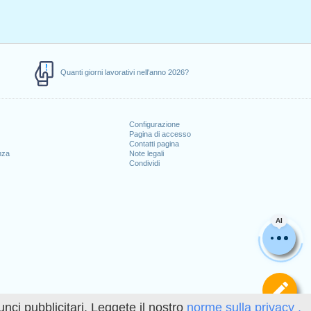
Quanti giorni lavorativi nell'anno 2026?
Configurazione
Pagina di accesso
Contatti pagina
nza
Note legali
Condividi
AI
Def
unci pubblicitari. Leggete il nostro
norme sulla privacy .