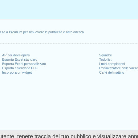
ssa a Premium per rimuovere le pubblicità e altro ancora
API for developers
Squadre
Esporta Excel standard
Todo list
Esporta Excel personalizzato
I miei compleanni
Esporta calendario PDF
L'ottimizzatore delle vaca
Incorpora un widget
Caffè del mattino
utente, tenere traccia del tuo pubblico e visualizzare ann