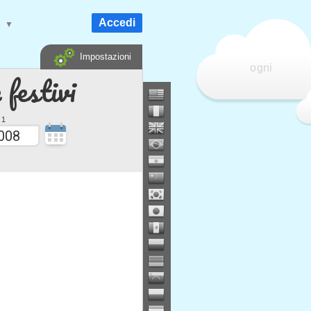
Accedi
e
▼
Impostazioni
ogni
 festivi
 1