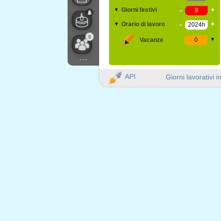
-
+
Giorni festivi
▼
-
+
Orario di lavoro
▼
0
Vacanze
▼
...
API
Giorni lavorativi i