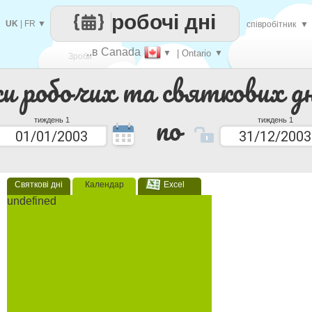
робочі дні
UK
|
FR
▼
співробітник
▼
..в Canada
▼
| Ontario
▼
Зроби
ки робочих та святкових дн
кожен
по
тиждень 1
тиждень 1
Святкові дні
Календар
Excel
undefined