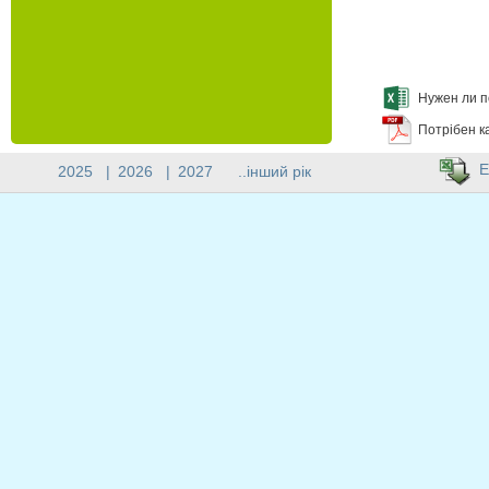
Нужен ли п
Потрібен к
E
2025
|
2026
|
2027
..інший рік