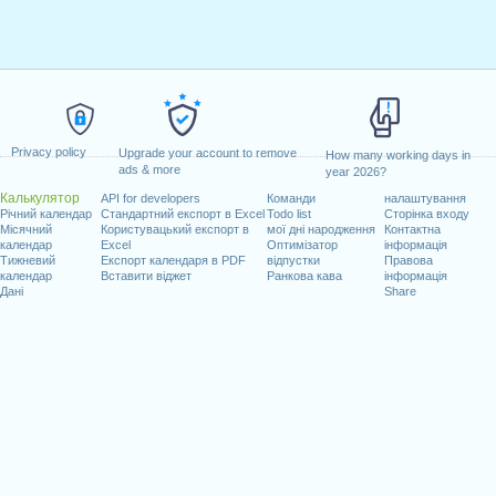
Privacy policy
Upgrade your account to remove
How many working days in
ads & more
year 2026?
Калькулятор
API for developers
Команди
налаштування
Річний календар
Стандартний експорт в Excel
Todo list
Сторінка входу
Місячний
Користувацький експорт в
мої дні народження
Контактна
календар
Excel
Оптимізатор
інформація
Тижневий
Експорт календаря в PDF
відпустки
Правова
календар
Вставити віджет
Ранкова кава
інформація
Дані
Share