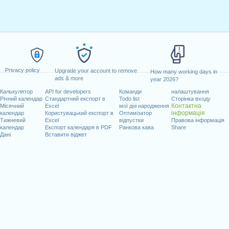
Privacy policy
Upgrade your account to remove
How many working days in
ads & more
year 2026?
Калькулятор
API for developers
Команди
налаштування
Річний календар
Стандартний експорт в
Todo list
Сторінка входу
Контактна
Місячний
Excel
мої дні народження
інформація
календар
Користувацький експорт в
Оптимізатор
Тижневий
Excel
відпустки
Правова інформація
календар
Експорт календаря в PDF
Ранкова кава
Share
Дані
Вставити віджет