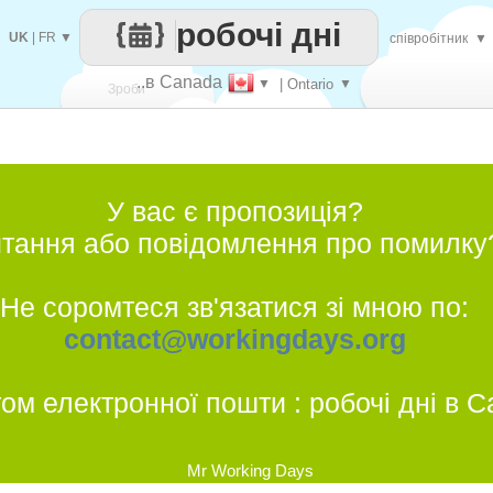
робочі дні
UK
|
FR
▼
співробітник
▼
..в Canada
▼
| Ontario
▼
Зроби
кожен
У вас є пропозиція?
тання або повідомлення про помилку
Не соромтеся зв'язатися зі мною по:
contact@workingdays.org
том електронної пошти : робочі дні в 
Mr Working Days