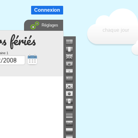
Connexion
Réglages
chaque jour
s fériés
ine 1