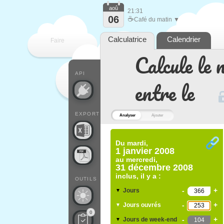
aoû
21:31
06
☕
Café du matin ▼
Calculatrice
Calendrier
Faire
Calcule le 
que
API
entre le
EXPORT
Analyser
Ajouter
Du
mardi,
1 janvier 2008
au
mercredi,
31 décembre 2008
inclus, il y a :
OUTILS
-
+
Jours
▼
-
+
Jours ouvrés
▼
0
-
+
Jours de week-end
▼