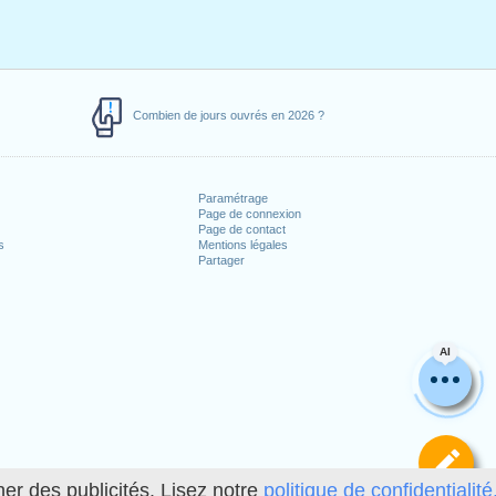
Combien de jours ouvrés en 2026 ?
Paramétrage
Page de connexion
Page de contact
s
Mentions légales
Partager
AI
Dé
her des publicités. Lisez notre
politique de confidentialité