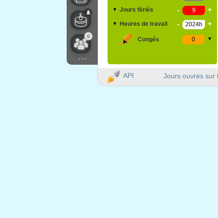
-
+
Jours fériés
▼
-
+
Heures de travail
▼
0
Congés
▼
...
API
Jours ouvrés sur 