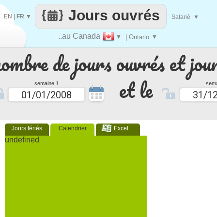
Jours ouvrés
EN
|
FR
▼
Salarié
▼
..au Canada
▼
| Ontario
▼
nombre de jours ouvrés et jour
et le
semaine 1
sema
Jours fériés
Calendrier
Excel
undefined