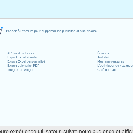
Passez à Premium pour supprimer les publicités et plus encore
API for developers
Équipes
Export Excel standard
Todo list
Export Excel personnalisé
Mes anniversaires
Export calendrier PDF
L'optimiseur de vacance
Intégrer un widget
Café du matin
ure expérience utilisateur, suivre notre audience et affic