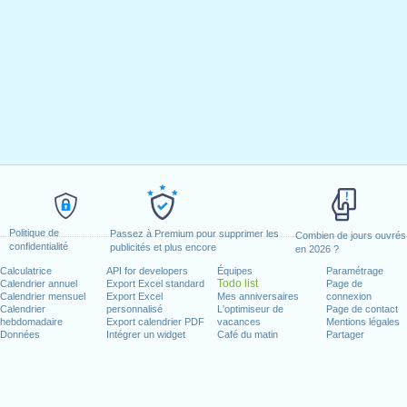
Politique de
Passez à Premium pour supprimer les
Combien de jours ouvrés
confidentialité
publicités et plus encore
en 2026 ?
Calculatrice
API for developers
Équipes
Paramétrage
Todo list
Calendrier annuel
Export Excel standard
Page de
Calendrier mensuel
Export Excel
Mes anniversaires
connexion
Calendrier
personnalisé
L'optimiseur de
Page de contact
hebdomadaire
Export calendrier PDF
vacances
Mentions légales
Données
Intégrer un widget
Café du matin
Partager