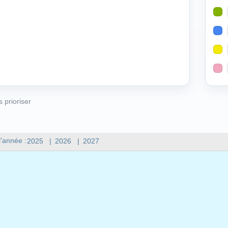
s prioriser
l'année :
2025
|
2026
|
2027