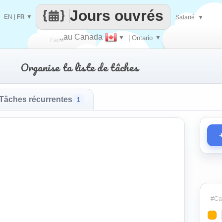
Jours ouvrés
EN
|
FR
▼
Salarié
▼
..au Canada
▼
| Ontario
▼
Faire
Organise ta liste de tâches
que
Tâches récurrentes
1
#Cat