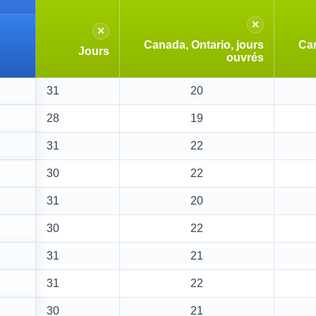
×
×
Canada, Ontario, jours
Can
Jours
ouvrés
31
20
28
19
31
22
30
22
31
20
30
22
31
21
31
22
30
21