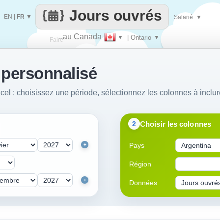
Jours ouvrés
EN
|
FR
▼
Salarié
▼
..au Canada
▼
| Ontario
▼
Faire
 personnalisé
que
cel : choisissez une période, sélectionnez les colonnes à inclur
Choisir les colonnes
2
Pays
+
Région
+
Données