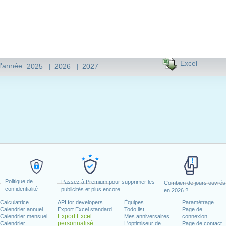
Excel
l'année :
2025
|
2026
|
2027
Politique de
Passez à Premium pour supprimer les
Combien de jours ouvrés
confidentialité
publicités et plus encore
en 2026 ?
Calculatrice
API for developers
Équipes
Paramétrage
Calendrier annuel
Export Excel standard
Todo list
Page de
Export Excel
Calendrier mensuel
Mes anniversaires
connexion
personnalisé
Calendrier
L'optimiseur de
Page de contact