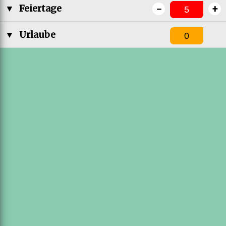
-
+
▼
Feiertage
▼
Urlaube