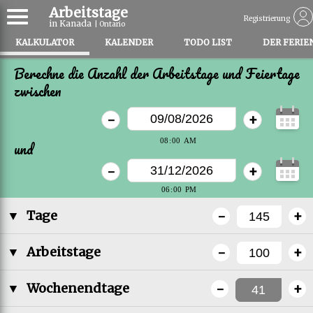
Arbeitstage
Registrierung
in Kanada
| Ontario
KALKULATOR
KALENDER
TODO LIST
DER FERIE
Berechne die Anzahl der Arbeitstage und Feiertage
zwischen
-
+
und
-
+
-
+
▼
Tage
-
+
▼
Arbeitstage
-
+
▼
Wochenendtage