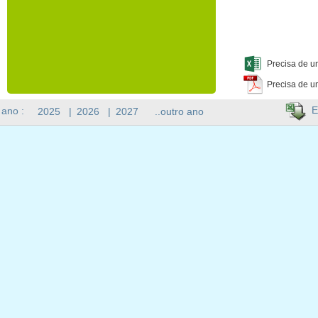
Precisa de u
Precisa de u
E
 ano :
2025
|
2026
|
2027
..outro ano