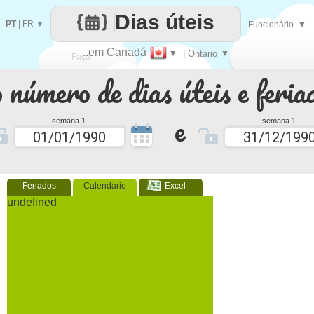
Dias úteis
PT
|
FR
▼
Funcionário
▼
..em Canadá
▼
| Ontario
▼
Faça
 número de dias úteis e feria
cada
e
semana 1
semana 1
Feriados
Calendário
Excel
undefined