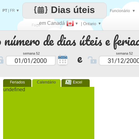
Dias úteis
PT
|
FR
▼
Funcionário
▼
..em Canadá
▼
| Ontario
▼
Faça
 número de dias úteis e feria
cada
e
semana 52
semana 52
Feriados
Calendário
Excel
undefined