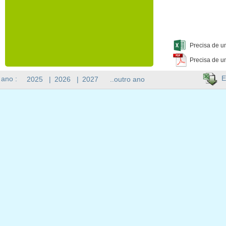
Precisa de u
Precisa de u
E
 ano :
2025
|
2026
|
2027
..outro ano