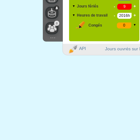
-
+
Jours fériés
▼
-
+
Heures de travail
▼
0
Congés
▼
...
API
Jours ouvrés sur 