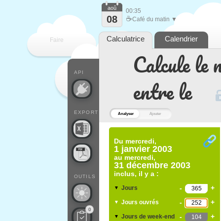
aoû
00:35
08
☕
Café du matin ▼
Calculatrice
Calendrier
Faire
Calcule le 
que
API
entre le
EXPORT
Analyser
Ajouter
Du
mercredi,
1 janvier 2003
au
mercredi,
31 décembre 2003
inclus, il y a :
OUTILS
-
+
Jours
▼
-
+
Jours ouvrés
▼
0
-
+
Jours de week-end
▼