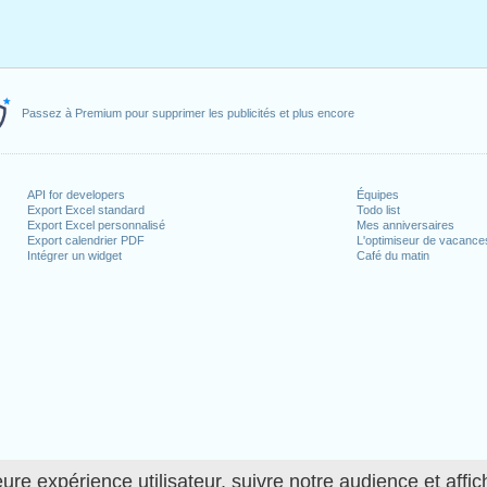
Passez à Premium pour supprimer les publicités et plus encore
API for developers
Équipes
Export Excel standard
Todo list
Export Excel personnalisé
Mes anniversaires
Export calendrier PDF
L'optimiseur de vacance
Intégrer un widget
Café du matin
ure expérience utilisateur, suivre notre audience et affic