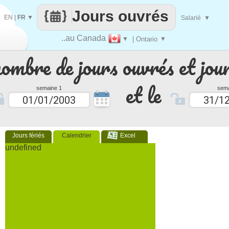
Jours ouvrés
EN
|
FR
▼
Salarié
▼
..au Canada
▼
| Ontario
▼
nombre de jours ouvrés et jour
et le
semaine 1
sema
Jours fériés
Calendrier
Excel
undefined