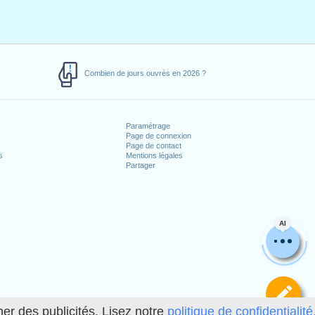
Combien de jours ouvrés en 2026 ?
Paramétrage
Page de connexion
Page de contact
s
Mentions légales
Partager
AI
Dé
her des publicités. Lisez notre
politique de confidentialité