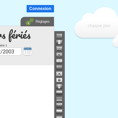
Connexion
Réglages
chaque jour
s fériés
ine 1