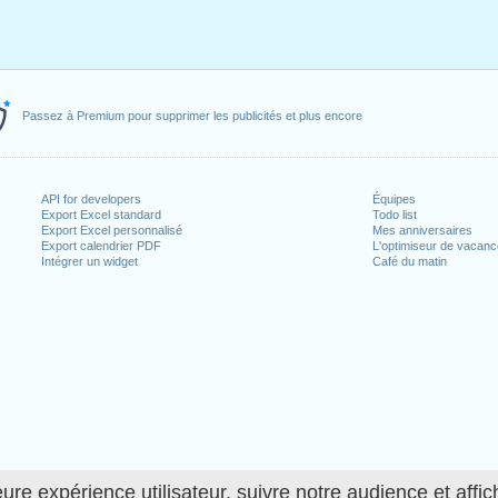
Passez à Premium pour supprimer les publicités et plus encore
API for developers
Équipes
Export Excel standard
Todo list
Export Excel personnalisé
Mes anniversaires
Export calendrier PDF
L'optimiseur de vacan
Intégrer un widget
Café du matin
ure expérience utilisateur, suivre notre audience et affic