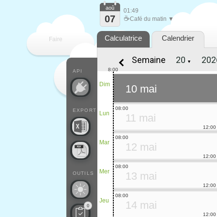
aoû
01:49
07
☕
Café du matin ▼
Calculatrice
Calendrier
Faire
Semaine
▼
que
8:00
API
Dim
10 mai
08:00
EXPORT
Lun
11 mai
12:00
08:00
Mar
12 mai
12:00
08:00
Mer
13 mai
OUTILS
12:00
08:00
Jeu
14 mai
0
12:00