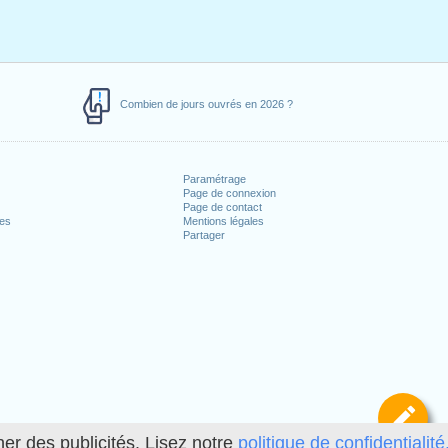
Combien de jours ouvrés en 2026 ?
Paramétrage
Page de connexion
Page de contact
ces
Mentions légales
Partager
Dé
her des publicités. Lisez notre
politique de confidentialité