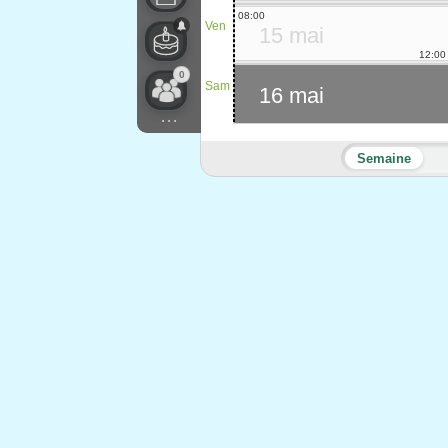
08:00
Ven
15 mai
12:00
0
Sam
16 mai
...
Semaine