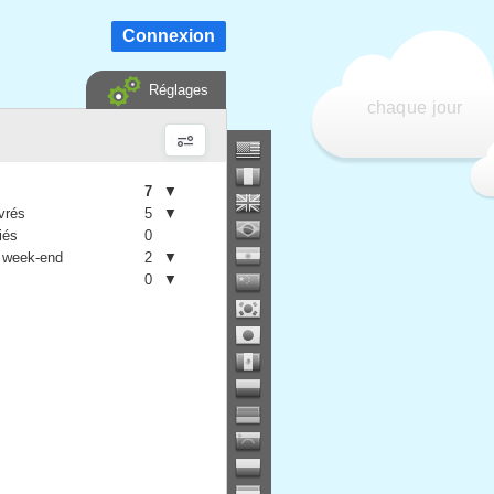
Connexion
Réglages
chaque jour
7
▼
vrés
5
▼
iés
0
 week-end
2
▼
0
▼