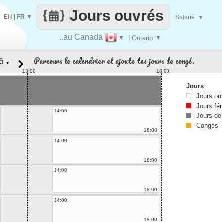
Jours ouvrés
EN
|
FR
▼
Salarié
▼
..au Canada
▼
| Ontario
▼
Parcours le calendrier et ajoute tes jours de congé.
▼
13:00
18:00
Jours
Jours ou
Jours fér
14:00
Jours de
Congés
18:00
14:00
18:00
14:00
18:00
14:00
18:00