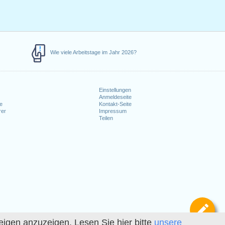
Wie viele Arbeitstage im Jahr 2026?
Einstellungen
Anmeldeseite
e
Kontakt-Seite
rer
Impressum
Teilen
Def
igen anzuzeigen. Lesen Sie hier bitte
unsere