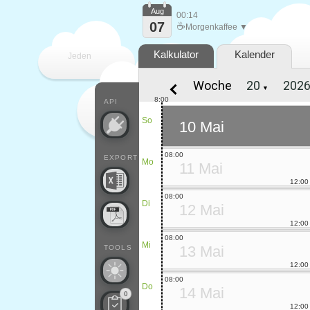
Aug
00:14
07
☕
Morgenkaffee ▼
Kalkulator
Kalender
Jeden
Woche
▼
Tag
8:00
API
So
10 Mai
08:00
EXPORT
Mo
11 Mai
12:00
08:00
Di
12 Mai
12:00
08:00
Mi
13 Mai
TOOLS
12:00
08:00
Do
14 Mai
0
12:00