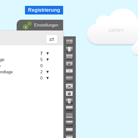
Registrierung
Einstellungen
zählen
7
▼
age
5
▼
e
0
ndtage
2
▼
0
▼