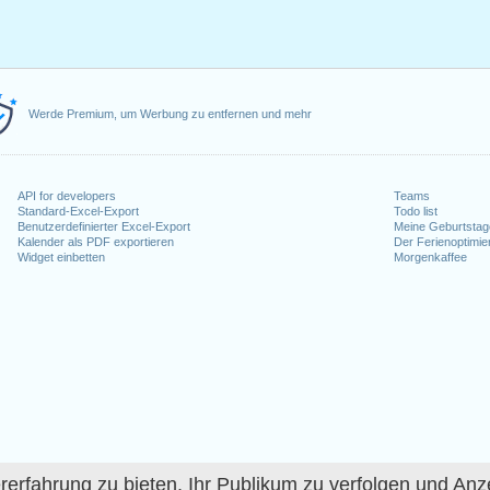
Werde Premium, um Werbung zu entfernen und mehr
API for developers
Teams
Standard-Excel-Export
Todo list
Benutzerdefinierter Excel-Export
Meine Geburtstag
Kalender als PDF exportieren
Der Ferienoptimie
Widget einbetten
Morgenkaffee
fahrung zu bieten, Ihr Publikum zu verfolgen und Anze