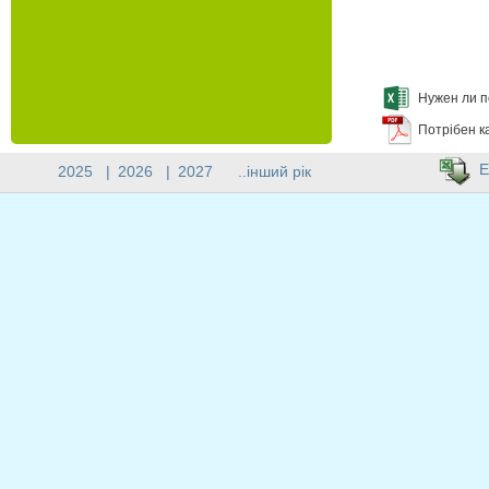
Нужен ли п
Потрібен к
E
2025
|
2026
|
2027
..інший рік