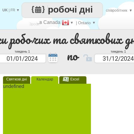
робочі дні
UK
|
FR
▼
співробітник
▼
..в Canada
▼
| Ontario
▼
Зроби
ки робочих та святкових дн
кожен
по
тиждень 1
тиждень 1
Святкові дні
Календар
Excel
undefined