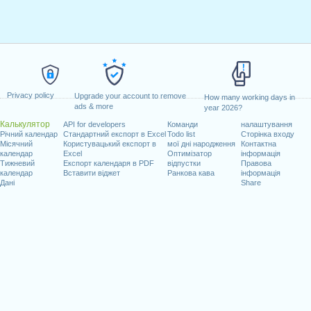
Privacy policy
Upgrade your account to remove
How many working days in
ads & more
year 2026?
Калькулятор
API for developers
Команди
налаштування
Річний календар
Стандартний експорт в Excel
Todo list
Сторінка входу
Місячний
Користувацький експорт в
мої дні народження
Контактна
календар
Excel
Оптимізатор
інформація
Тижневий
Експорт календаря в PDF
відпустки
Правова
календар
Вставити віджет
Ранкова кава
інформація
Дані
Share