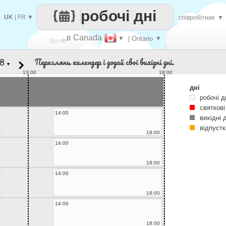
робочі дні
UK
|
FR
▼
співробітник
▼
..в Canada
▼
| Ontario
▼
Зроби
Переглянь календар і додай свої вихідні дні.
▼
кожен
13:00
18:00
дні
робочі д
святкові
14:00
вихідні 
відпустк
18:00
14:00
18:00
14:00
18:00
14:00
18:00