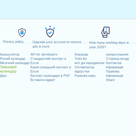
Privacy policy
Upgrade your account to remove
How many working days in
ads & more
year 2026?
Калькулятор
API for developers
Команди
налаштування
Річний календар
Стандартний експорт в
Todo list
Сторінка входу
Місячний календар
Excel
мої дні народження
Контактна
Тижневий
Користувацький експорт в
Оптимізатор
інформація
календар
Excel
відпустки
Правова
Дані
Експорт календаря в PDF
Ранкова кава
інформація
Вставити віджет
Share