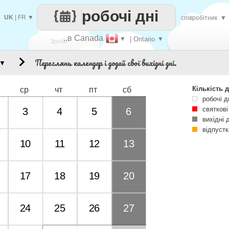
робочі дні
UK
|
FR
▼
співробітник
▼
..в Canada
▼
| Ontario
▼
Зроби
Переглянь календар і додай свої вихідні дні.
▼
кожен
Кількість д
ср
чт
пт
сб
робочі д
святкові
3
4
5
6
вихідні 
відпустк
10
11
12
13
17
18
19
20
24
25
26
27