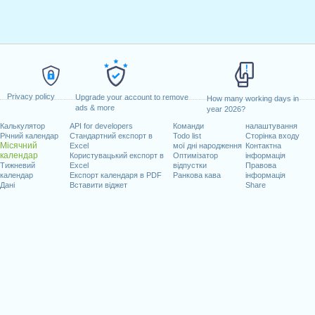
Privacy policy
Upgrade your account to remove
How many working days in
ads & more
year 2026?
Калькулятор
API for developers
Команди
налаштування
Річний календар
Стандартний експорт в
Todo list
Сторінка входу
Місячний
Excel
мої дні народження
Контактна
календар
Користувацький експорт в
Оптимізатор
інформація
Тижневий
Excel
відпустки
Правова
календар
Експорт календаря в PDF
Ранкова кава
інформація
Дані
Вставити віджет
Share