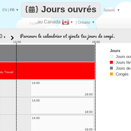
Jours ouvrés
EN
|
FR
▼
Salarié
▼
..au Canada
▼
| Ontario
▼
Faire
Parcours le calendrier et ajoute tes jours de congé.
▼
que
13:00
18:00
Jours
Jours ou
Jours fér
Jours de
du Travail
Congés
14:00
18:00
14:00
18:00
14:00
18:00