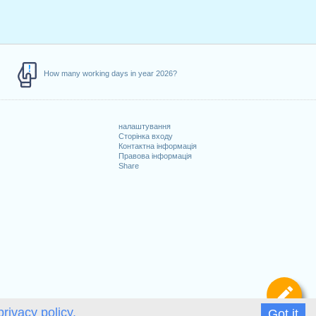
How many working days in year 2026?
налаштування
Сторінка входу
Контактна інформація
Правова інформація
Share
Ви
privacy policy.
Got it