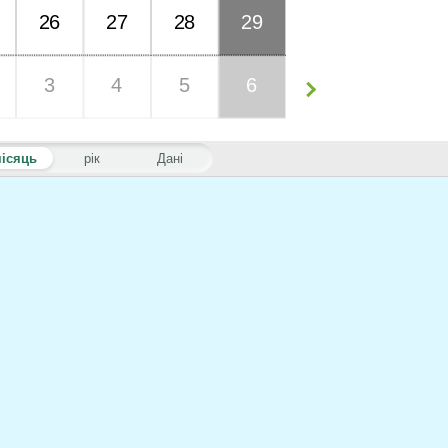
26
27
28
29
3
4
5
6
ісяць
рік
Дані