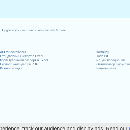
Upgrade your account to remove ads & more
API for developers
Команди
Стандартний експорт в Excel
Todo list
Користувацький експорт в Excel
мої дні народження
Експорт календаря в PDF
Оптимізатор відпустки
Вставити віджет
Ранкова кава
perience, track our audience and display ads. Read our