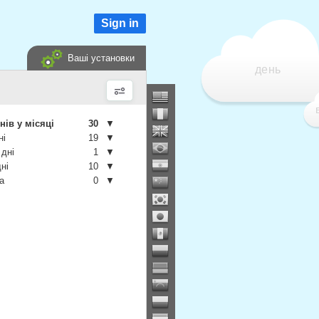
Sign in
Ваші установки
день
нів у місяці
30
▼
ні
19
▼
 дні
1
▼
дні
10
▼
а
0
▼