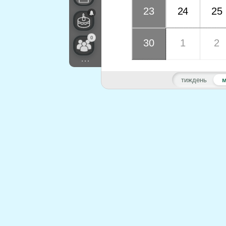
23
24
25
0
30
1
2
...
тиждень
м