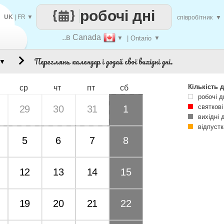
робочі дні
UK
|
FR
▼
співробітник
▼
..в Canada
▼
| Ontario
▼
Переглянь календар і додай свої вихідні дні.
▼
Кількість д
ср
чт
пт
сб
робочі д
святкові
29
30
31
1
вихідні 
відпустк
5
6
7
8
12
13
14
15
19
20
21
22