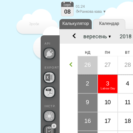
серп.
01:24
08
☕
Ранкова кава ▼
Калькулятор
Календар
Зроби
▼
кожен
API
нд
пн
вт
26
27
28
EXPORT
2
3
4
Labour Day
9
10
11
ІНСТР.
16
17
18
0