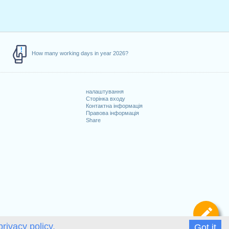
How many working days in year 2026?
налаштування
Сторінка входу
Контактна інформація
Правова інформація
Share
Ви
privacy policy.
Got it