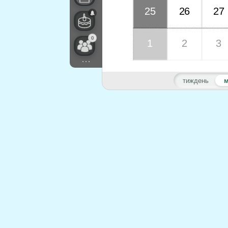
25
26
27
0
1
2
3
...
тиждень
м