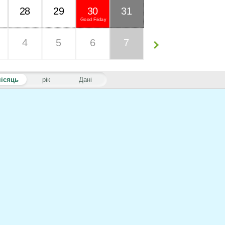
28
29
30
31
Good Friday
4
5
6
7
ісяць
рік
Дані