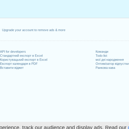
Upgrade your account to remove ads & more
API for developers
Команди
Стандартний експорт в Excel
Todo list
Користувацький експорт в Excel
мої дні народження
Експорт календаря в PDF
Оптимізатор відпустки
Вставити віджет
Ранкова кава
perience, track our audience and display ads. Read our