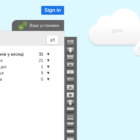
Sign in
Ваші установки
день
нів у місяці
31
▼
ні
21
▼
 дні
1
▼
дні
9
▼
а
0
▼