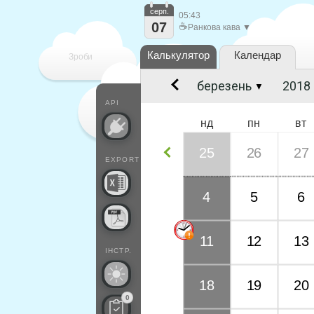
серп.
05:43
07
☕
Ранкова кава ▼
Калькулятор
Календар
Зроби
▼
кожен
API
нд
пн
вт
25
26
27
EXPORT
4
5
6
11
12
13
ІНСТР.
18
19
20
0