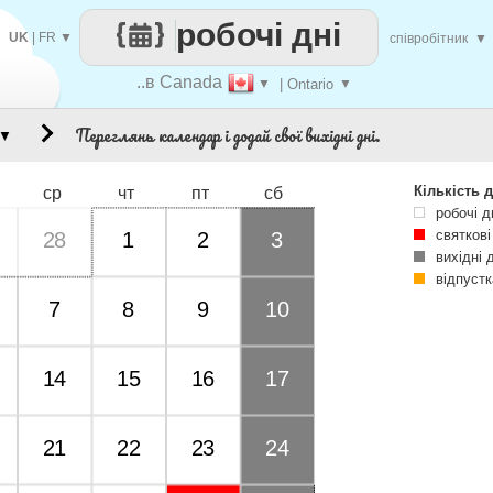
робочі дні
UK
|
FR
▼
співробітник
▼
..в Canada
▼
| Ontario
▼
Переглянь календар і додай свої вихідні дні.
▼
Кількість д
ср
чт
пт
сб
робочі д
святкові
28
1
2
3
вихідні 
відпустк
7
8
9
10
14
15
16
17
21
22
23
24