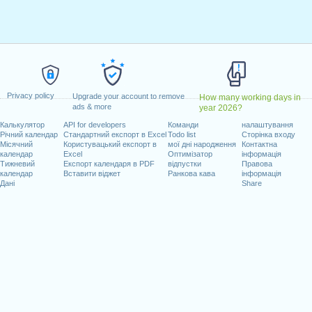
тень, 2025
авень, 2025
нь, 2025
есень, 2025
жовтень, 2025
ь, 2025
Privacy policy
день, 2025
Upgrade your account to remove
How many working days in
ads & more
year 2026?
Калькулятор
API for developers
Команди
налаштування
Річний календар
Стандартний експорт в Excel
Todo list
Сторінка входу
Місячний
Користувацький експорт в
мої дні народження
Контактна
календар
Excel
Оптимізатор
інформація
очих днів на 2025 рік
Тижневий
Експорт календаря в PDF
відпустки
Правова
календар
Вставити віджет
Ранкова кава
інформація
n 2024 in Canada (Ontario)?
Дані
Share
n 2026 in Canada (Ontario)?