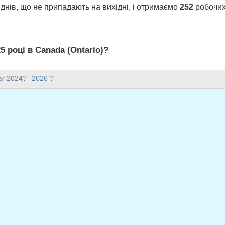
днів, що не припадають на вихідні, і отримаємо
252
робочих 
5 році в Canada (Ontario)?
 є 252 робочих днів.
ar 2024?
2026 ?
25 році?
має 365 днів.
падає на будні у 2025 році?
а будні у 2025 році.
адають на будні у 2025 році
чень, 2025
тий, 2025