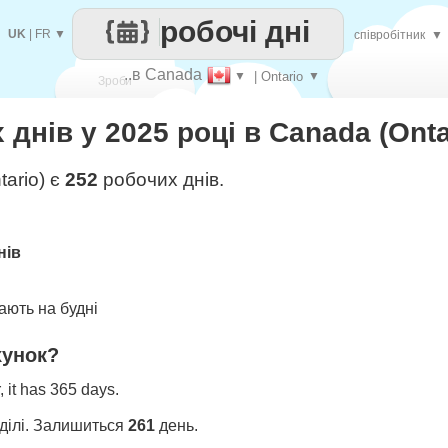
робочі дні
UK
|
FR
▼
співробітник
▼
..в Canada
▼
| Ontario
▼
Зроби
 днів у 2025 році в Canada (Onta
кожен
tario) є
252
робочих днів.
нів
ють на будні
хунок?
 it has 365 days.
ділі. Залишиться
261
день.