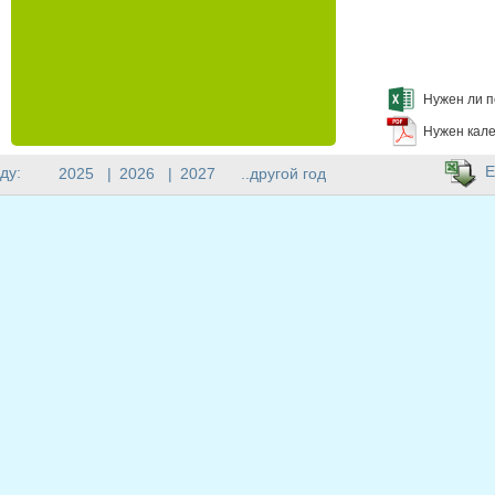
Нужен ли п
Нужен кале
E
ду:
2025
|
2026
|
2027
..другой год