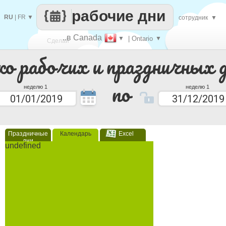
рабочие дни
RU
|
FR
▼
сотрудник
▼
..в Canada
▼
| Ontario
▼
Сделай
ко рабочих и праздничных 
каждый
по
неделю 1
неделю 1
Праздничные
Календарь
Excel
дни
undefined