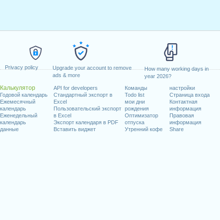
Privacy policy
Upgrade your account to remove
How many working days in
ads & more
year 2026?
Калькулятор
API for developers
Команды
настройки
Годовой календарь
Стандартный экспорт в
Todo list
Страница входа
Ежемесячный
Excel
мои дни
Контактная
календарь
Пользовательский экспорт
рождения
информация
Еженедельный
в Excel
Оптимизатор
Правовая
календарь
Экспорт календаря в PDF
отпуска
информация
данные
Вставить виджет
Утренний кофе
Share