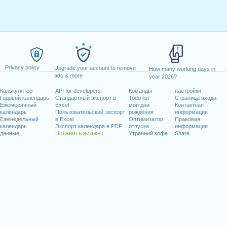
Privacy policy
Upgrade your account to remove
How many working days in
ads & more
year 2026?
Калькулятор
API for developers
Команды
настройки
Годовой календарь
Стандартный экспорт в
Todo list
Страница входа
Ежемесячный
Excel
мои дни
Контактная
календарь
Пользовательский экспорт
рождения
информация
Еженедельный
в Excel
Оптимизатор
Правовая
календарь
Экспорт календаря в PDF
отпуска
информация
Вставить виджет
данные
Утренний кофе
Share