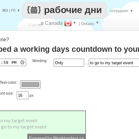
рабочие дни
RU
|
FR
▼
сотрудник
▼
..в Canada
▼
▼
| Ontario
Сделай
ine?
каждый
ed a working days countdown to your
Wording:
...
Text-color:
ont-size:
px