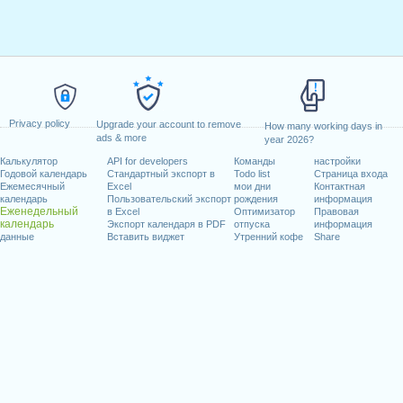
Privacy policy
Upgrade your account to remove
How many working days in
ads & more
year 2026?
Калькулятор
API for developers
Команды
настройки
Годовой календарь
Стандартный экспорт в
Todo list
Страница входа
Ежемесячный
Excel
мои дни
Контактная
календарь
Пользовательский экспорт
рождения
информация
Еженедельный
в Excel
Оптимизатор
Правовая
календарь
Экспорт календаря в PDF
отпуска
информация
данные
Вставить виджет
Утренний кофе
Share