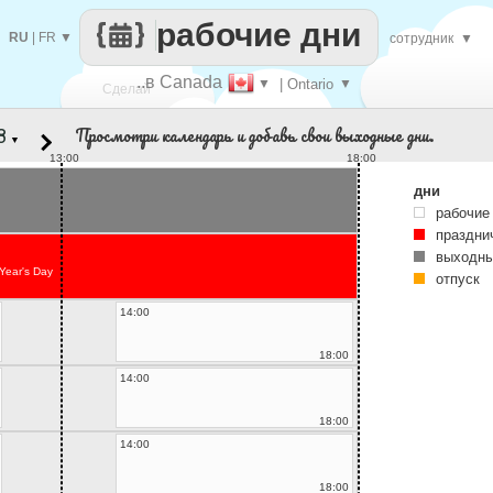
рабочие дни
RU
|
FR
▼
сотрудник
▼
..в Canada
▼
| Ontario
▼
Сделай
Просмотри календарь и добавь свои выходные дни.
▼
каждый
13:00
18:00
дни
рабочие
праздни
выходны
Year's Day
отпуск
14:00
18:00
14:00
18:00
14:00
18:00