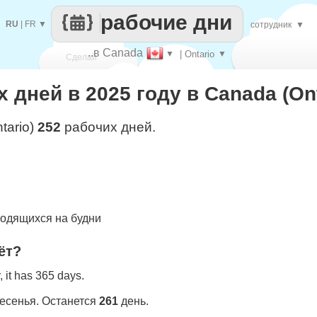
рабочие дни
RU
|
FR
▼
сотрудник
▼
..в Canada
▼
| Ontario
▼
Сделай
 дней в 2025 году в Canada (Ont
каждый
tario)
252
рабочих дней.
одящихся на будни
ёт?
 it has 365 days.
ресенья. Останется
261
день.