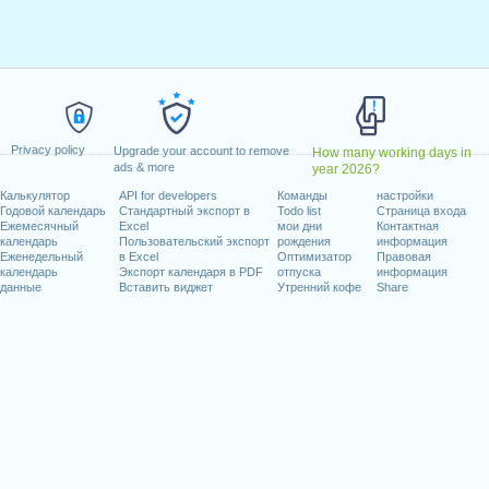
февраль, 2025
ель, 2025
 май, 2025
 2025
сентябрь, 2025
3 октябрь, 2025
Privacy policy
Upgrade your account to remove
How many working days in
ь, 2025
ads & more
year 2026?
брь, 2025
Калькулятор
API for developers
Команды
настройки
Годовой календарь
Стандартный экспорт в
Todo list
Страница входа
Ежемесячный
Excel
мои дни
Контактная
календарь
Пользовательский экспорт
рождения
информация
Еженедельный
в Excel
Оптимизатор
Правовая
календарь
Экспорт календаря в PDF
отпуска
информация
абочих дней на 2025 год
данные
Вставить виджет
Утренний кофе
Share
n 2024 in Canada (Ontario)?
n 2026 in Canada (Ontario)?