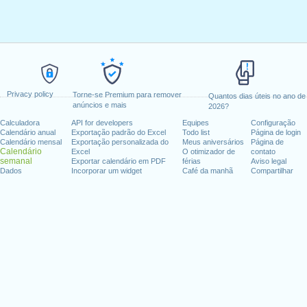
Privacy policy
Torne-se Premium para remover
Quantos dias úteis no ano de
anúncios e mais
2026?
Calculadora
API for developers
Equipes
Configuração
Calendário anual
Exportação padrão do Excel
Todo list
Página de login
Calendário mensal
Exportação personalizada do
Meus aniversários
Página de
Calendário
Excel
O otimizador de
contato
semanal
Exportar calendário em PDF
férias
Aviso legal
Dados
Incorporar um widget
Café da manhã
Compartilhar