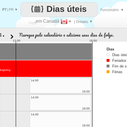
Dias úteis
PT
|
FR
▼
Funcionário
▼
..em Canadá
▼
| Ontario
▼
Faça
Navegue pelo calendário e adicione seus dias de folga.
▼
cada
13:00
18:00
Dias
Dias úte
Feriados
Fim de 
ksgiving
Férias
14:00
18:00
14:00
18:00
14:00
18:00