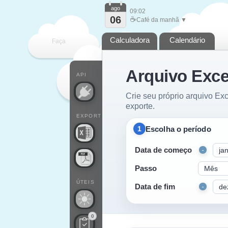
ago
09:02
06
☕
Café da manhã ▼
Calculadora
Calendário
Faça
Arquivo Exce
cada
API
Crie seu próprio arquivo Exc
exporte.
EXPORT
Escolha o período
1
Data de começo
-
Passo
ÚTEIS
Data de fim
-
0