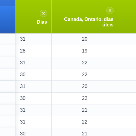
×
×
Canada, Ontario, dias
Dias
úteis
31
20
28
19
31
22
30
22
31
20
30
22
31
21
31
22
30
21