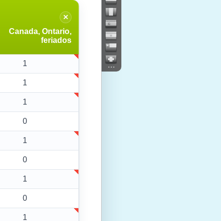
×
Canada, Ontario,
feriados
1
...
1
1
0
1
0
1
0
1