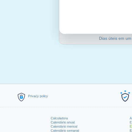
Dias úteis em um
Privacy policy
Calculadora
A
Calendário anual
E
E
Calendário mensal
Calendário semanal
E