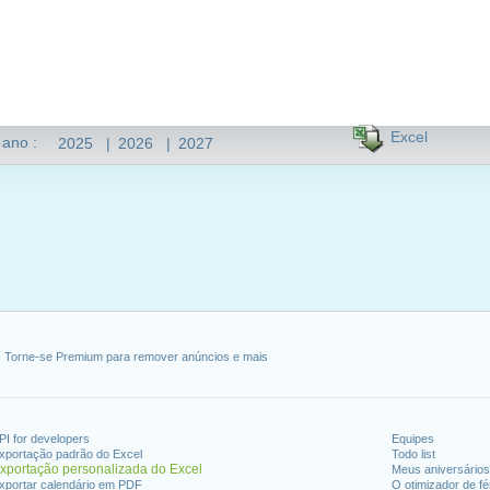
Excel
 ano :
2025
|
2026
|
2027
Torne-se Premium para remover anúncios e mais
PI for developers
Equipes
xportação padrão do Excel
Todo list
xportação personalizada do Excel
Meus aniversários
xportar calendário em PDF
O otimizador de fé