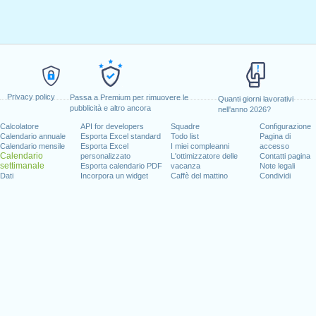
Privacy policy
Passa a Premium per rimuovere le
Quanti giorni lavorativi
pubblicità e altro ancora
nell'anno 2026?
Calcolatore
API for developers
Squadre
Configurazione
Calendario annuale
Esporta Excel standard
Todo list
Pagina di
Calendario mensile
Esporta Excel
I miei compleanni
accesso
Calendario
personalizzato
L'ottimizzatore delle
Contatti pagina
settimanale
Esporta calendario PDF
vacanza
Note legali
Dati
Incorpora un widget
Caffè del mattino
Condividi