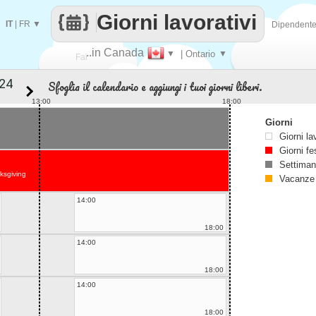
Giorni lavorativi
IT
|
FR
▼
Dipendent
..in Canada
▼
| Ontario
▼
Fai
Sfoglia il calendario e aggiungi i tuoi giorni liberi.
contare
13:00
18:00
Giorni
Giorni la
Giorni fe
Settiman
ksgiving
Vacanze
14:00
18:00
14:00
18:00
14:00
18:00