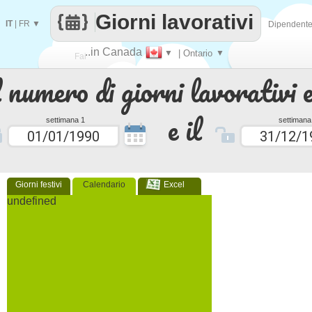
Giorni lavorativi
IT
|
FR
▼
Dipendent
..in Canada
▼
| Ontario
▼
Fai
 numero di giorni lavorativi e
contare
e il
settimana 1
settimana
Giorni festivi
Calendario
Excel
undefined