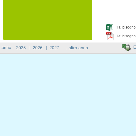
Hai bisogno 
Hai bisogno
E
n anno :
2025
|
2026
|
2027
..altro anno