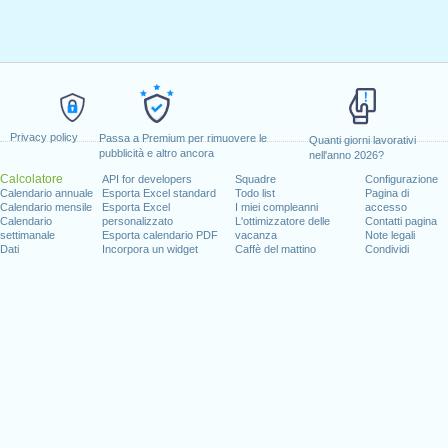
Privacy policy
Passa a Premium per rimuovere le
Quanti giorni lavorativi
pubblicità e altro ancora
nell'anno 2026?
Calcolatore
API for developers
Squadre
Configurazione
Calendario annuale
Esporta Excel standard
Todo list
Pagina di
Calendario mensile
Esporta Excel
I miei compleanni
accesso
Calendario
personalizzato
L'ottimizzatore delle
Contatti pagina
settimanale
Esporta calendario PDF
vacanza
Note legali
Dati
Incorpora un widget
Caffè del mattino
Condividi