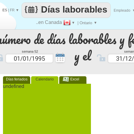
Días laborables
ES
|
FR
▼
Empleado
..en Canada
▼
| Ontario
▼
número de días laborables y f
y el
semana 52
seman
Días feriados
Calendario
Excel
undefined