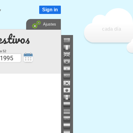
Sign in
▼
Ajustes
cada día
estivos
a 52