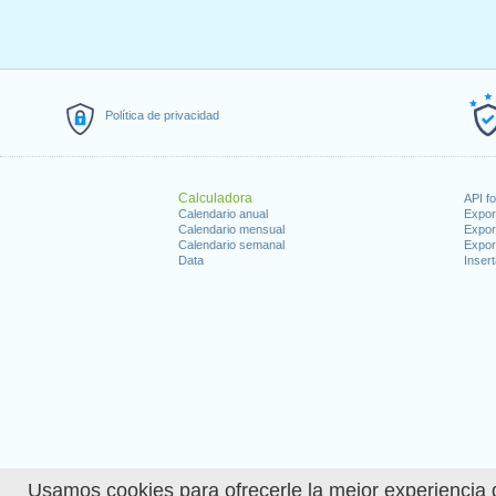
Política de privacidad
Calculadora
API f
Calendario anual
Expor
Calendario mensual
Expor
Calendario semanal
Expor
Data
Insert
Usamos cookies para ofrecerle la mejor experiencia d