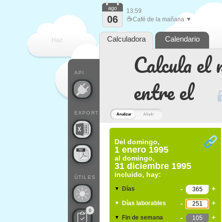
ago
13:59
06
☕
Café de la mañana ▼
Calculadora
Calendario
Haz
Calcula el 
que
API
entre el
EXPORT
Analizar
Añadir
Del
domingo,
1 enero 1995
al
domingo,
31 diciembre 1995
incluido, hay:
ÚTILES
-
+
Días
▼
-
+
Días laborables
▼
0
-
+
Fin de semana
▼