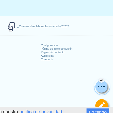
¿Cuántos días laborables en el año 2026?
Configuración
Página de inicio de sesión
Página de contacto
s
Aviso legal
Compartir
AI
De
ea nuestra
política de privacidad.
Lo tengo