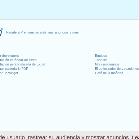
Pásate a Premium para eliminar anuncios y más
or developers
Equipos
tación estándar de Excel
Todo list
tación personalizada de Excel
Mis cumpleaños
tar calendario PDF
El optimizador de vacacione
ar un widget
Café de la mañana
e usuario, rastrear su audiencia y mostrar anuncios. L