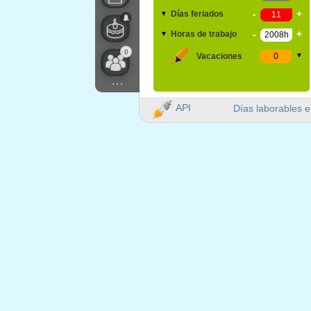
-
+
Días feriados
▼
-
+
Horas de trabajo
▼
0
Vacaciones
▼
...
API
Días laborables e