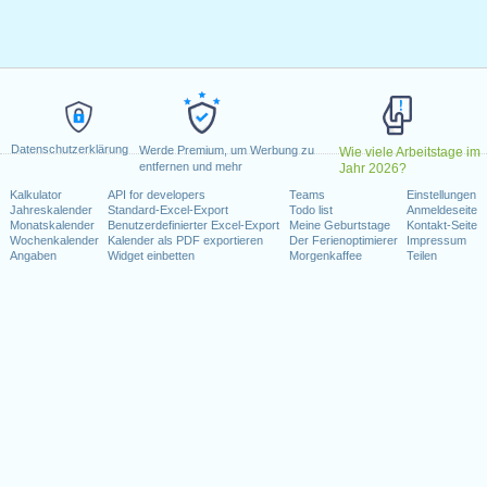
 2022
2022
22
mber 2022
tober 2022
ember 2022
Datenschutzerklärung
stag, 27. Dezember 2022
Werde Premium, um Werbung zu
Wie viele Arbeitstage im
entfernen und mehr
Jahr 2026?
Kalkulator
API for developers
Teams
Einstellungen
Wochenende fallen
Jahreskalender
Standard-Excel-Export
Todo list
Anmeldeseite
Monatskalender
Benutzerdefinierter Excel-Export
Meine Geburtstage
Kontakt-Seite
Januar 2022
Wochenkalender
Kalender als PDF exportieren
Der Ferienoptimierer
Impressum
Angaben
Widget einbetten
Morgenkaffee
Teilen
mber 2022
kalender für 2022
n 2021 in Kanada (Ontario)?
n 2023 in Kanada (Ontario)?