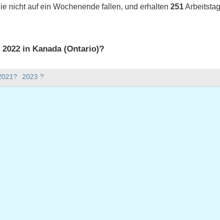
ie nicht auf ein Wochenende fallen, und erhalten
251
Arbeitstag
s 2022 in Kanada (Ontario)?
 2022 in Kanada (Ontario).
 2021?
2023 ?
bt es im Jahr 2022?
Jahr 2022.
nd hat 365 Tage.
022 auf Werktage?
 auf Werktage.
 Werktage fallen
 Montag, 3. Januar 2022
ar 2022