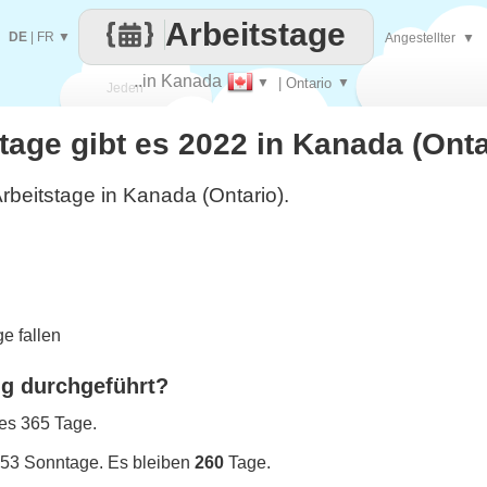
Arbeitstage
DE
|
FR
▼
Angestellter
▼
..in Kanada
▼
| Ontario
▼
Jeden
stage gibt es 2022 in Kanada (Onta
Tag
rbeitstage in Kanada (Ontario).
e fallen
ng durchgeführt?
 es 365 Tage.
 53 Sonntage. Es bleiben
260
Tage.