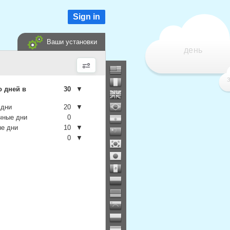
Sign in
Ваши установки
день
о дней в
30
▼
 дни
20
▼
чные дни
0
е дни
10
▼
0
▼