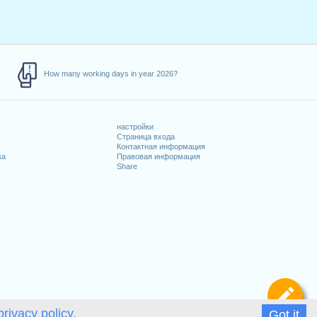
How many working days in year 2026?
настройки
Страница входа
Контактная информация
ка
Правовая информация
Share
Оп
privacy policy.
Got it