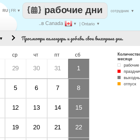
рабочие дни
RU
|
FR
▼
сотрудник
▼
..в Canada
▼
| Ontario
▼
Просмотри календарь и добавь свои выходные дни.
▼
Количеств
ср
чт
пт
сб
месяце
рабочие
29
30
31
1
праздни
выходны
отпуск
5
6
7
8
12
13
14
15
19
20
21
22