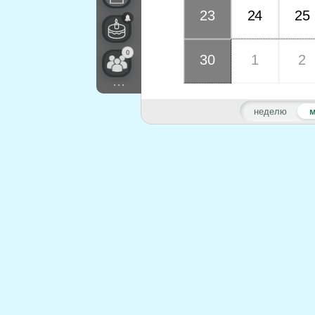
23
24
25
0
30
1
2
...
неделю
м