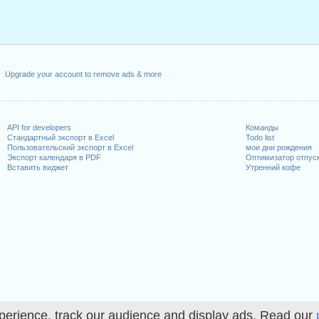
Upgrade your account to remove ads & more
API for developers
Команды
Стандартный экспорт в Excel
Todo list
Пользовательский экспорт в Excel
мои дни рождения
Экспорт календаря в PDF
Оптимизатор отпус
Вставить виджет
Утренний кофе
perience, track our audience and display ads. Read our