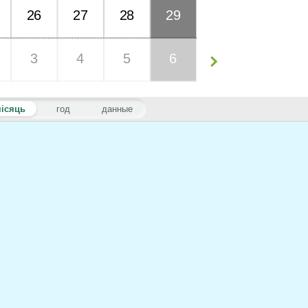
26
27
28
29
3
4
5
6
ісяць
год
данные