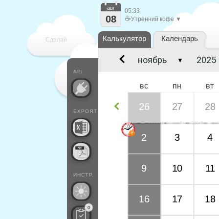
авг
05:33
08
☕
Утренний кофе ▼
Калькулятор
Календарь
Сделай
▼
каждый
API
вс
пн
вт
26
27
28
EXPORT
2
3
4
9
10
11
ИНСТР.
16
17
18
0