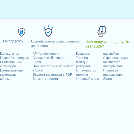
февраль, 2027
т, 2027
 май, 2027
 2027
сентябрь, 2027
1 октябрь, 2027
Privacy policy
Upgrade your account to remove
How many working days in
дельник, 27 декабрь, 2027
ads & more
year 2026?
орник, 28 декабрь, 2027
Калькулятор
API for developers
Команды
настройки
Годовой календарь
Стандартный экспорт в
Todo list
Страница входа
иходящиеся на выходные
Ежемесячный
Excel
мои дни
Контактная
календарь
Пользовательский экспорт
рождения
информация
Еженедельный
в Excel
Оптимизатор
Правовая
рь, 2027
календарь
Экспорт календаря в PDF
отпуска
информация
декабрь, 2027
данные
Вставить виджет
Утренний кофе
Share
абочих дней на 2027 год
n 2026 in Canada (Ontario)?
n 2028 in Canada (Ontario)?