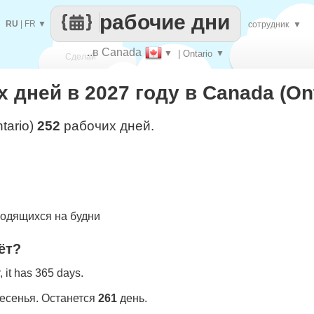
рабочие дни
RU
|
FR
▼
сотрудник
▼
..в Canada
▼
| Ontario
▼
Сделай
 дней в 2027 году в Canada (Ont
каждый
tario)
252
рабочих дней.
одящихся на будни
ёт?
 it has 365 days.
ресенья. Останется
261
день.