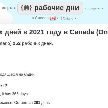
рабочие дни
RU
|
FR
▼
сотрудник
▼
..в Canada
▼
| Ontario
▼
 дней в 2021 году в Canada (Ont
tario)
252
рабочих дней.
одящихся на будни
ёт?
 it has 365 days.
ресенья. Останется
261
день.