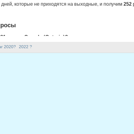
дней, которые не приходятся на выходные, и получим
252
просы
1 году в Canada (Ontario)?
) 252 рабочих дней.
ar 2020?
2022 ?
2021 году?
.
окосным?
сокосным и содержит 365 дней.
 приходится на будни в 2021 году?
я на будни в 2021 году.
ходящиеся на будни в 2021 году
нварь, 2021