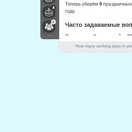
Теперь уберём
9
праздничных 
году.
0
Часто задаваемые во
...
Сколько рабочих дней в 202
В 2021 году в Canada (Ontario
How many working days in ye
Сколько выходных дней в 
В 2021 году 104 выходных дня
Является ли 2021 год вис
Нет. 2021 год не является ви
Сколько праздничных дней
9 праздничных дней приходятс
Праздничные дни, при
1.
New Year's Day
: пятница, 1 я