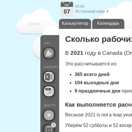
авг
09:40
07
☕
Утренний кофе ▼
Калькулятор
Календарь
Сделай
Сколько рабочих
каждый
API
В
2021
году в Canada (On
Это рассчитывается из:
EXPORT
365 всего дней
104 выходные дни
9 праздничные дни
прих
Как выполняется расч
ИНСТР.
Because 2021 is not a leap year,
Уберём 52 субботы и 52 воск
0