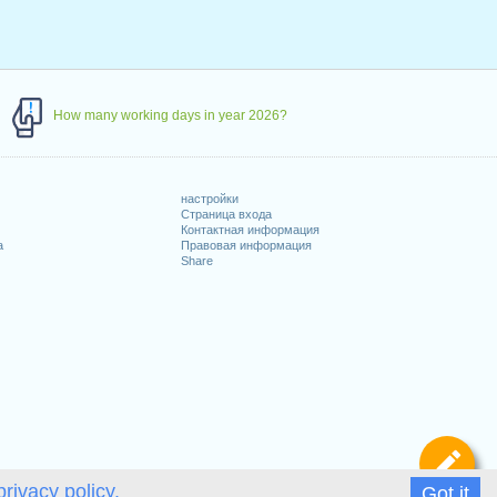
How many working days in year 2026?
настройки
Страница входа
Контактная информация
а
Правовая информация
Share
Оп
privacy policy.
Got it