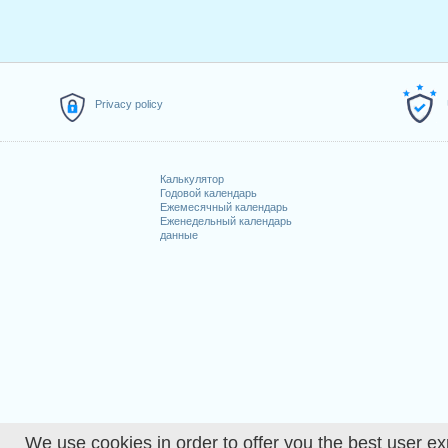
2.
Family Day
: понедельник, 15 
3.
Good Friday
: пятница, 2 апре
4.
Victoria Day
: понедельник, 24
5.
Canada Day
: четверг, 1 июль,
6.
Labour Day
: понедельник, 6 
Privacy policy
7.
Thanksgiving
: понедельник, 1
8.
Christmas (observance)
: поне
9.
Boxing Day (observance)
: вт
Калькулятор
Годовой календарь
Праздничные дни, пр
Ежемесячный календарь
Еженедельный календарь
данные
1. Christmas : суббота, 25 декаб
2. Boxing Day : воскресенье, 26 
Узнать больше
Подробный календарь р
How many working days i
How many working days i
We use cookies in order to offer you the best user ex