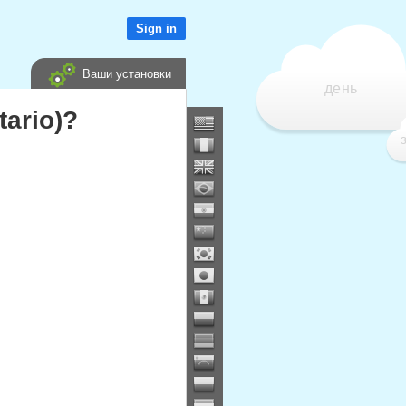
Sign in
Ваши установки
день
ario)?