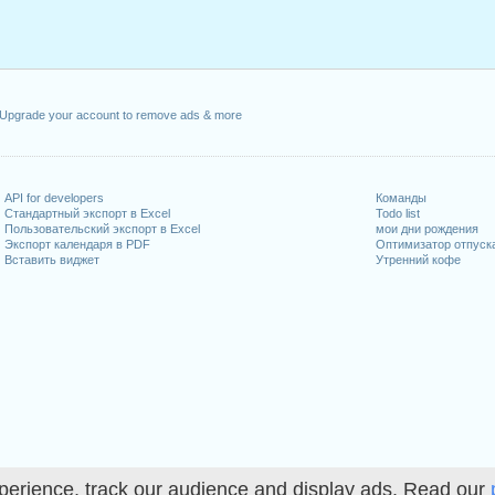
февраль, 2021
ль, 2021
 май, 2021
 2021
сентябрь, 2021
Upgrade your account to remove ads & more
1 октябрь, 2021
дельник, 27 декабрь, 2021
орник, 28 декабрь, 2021
API for developers
Команды
Стандартный экспорт в Excel
Todo list
иходящиеся на выходные
Пользовательский экспорт в Excel
мои дни рождения
Экспорт календаря в PDF
Оптимизатор отпуск
Вставить виджет
Утренний кофе
рь, 2021
декабрь, 2021
абочих дней на 2021 год
n 2020 in Canada (Ontario)?
n 2022 in Canada (Ontario)?
perience, track our audience and display ads. Read our