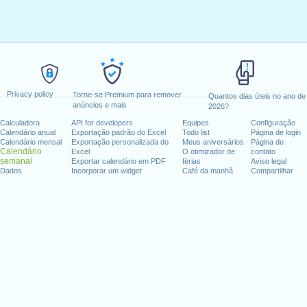
Privacy policy
Torne-se Premium para remover
Quantos dias úteis no ano de
anúncios e mais
2026?
Calculadora
API for developers
Equipes
Configuração
Calendário anual
Exportação padrão do Excel
Todo list
Página de login
Calendário mensal
Exportação personalizada do
Meus aniversários
Página de
Calendário
Excel
O otimizador de
contato
semanal
Exportar calendário em PDF
férias
Aviso legal
Dados
Incorporar um widget
Café da manhã
Compartilhar