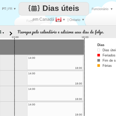
Dias úteis
PT
|
FR
▼
Funcionário
▼
..em Canadá
▼
| Ontario
▼
Faça
Navegue pelo calendário e adicione seus dias de folga.
▼
cada
13:00
18:00
Dias
Dias úte
Feriados
14:00
Fim de 
Férias
18:00
14:00
18:00
14:00
18:00
14:00
18:00