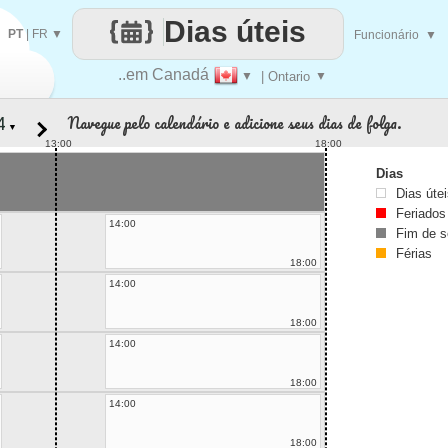
Dias úteis
PT
|
FR
▼
Funcionário
▼
..em Canadá
▼
| Ontario
▼
Navegue pelo calendário e adicione seus dias de folga.
▼
13:00
18:00
Dias
Dias úte
Feriados
14:00
Fim de 
Férias
18:00
14:00
18:00
14:00
18:00
14:00
18:00