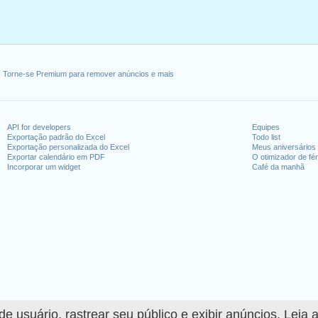
Torne-se Premium para remover anúncios e mais
API for developers
Equipes
Exportação padrão do Excel
Todo list
Exportação personalizada do Excel
Meus aniversários
Exportar calendário em PDF
O otimizador de fér
Incorporar um widget
Café da manhã
 usuário, rastrear seu público e exibir anúncios. Leia