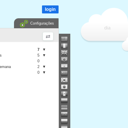
login
Configurações
dia
7
▼
is
5
▼
0
semana
2
▼
0
▼