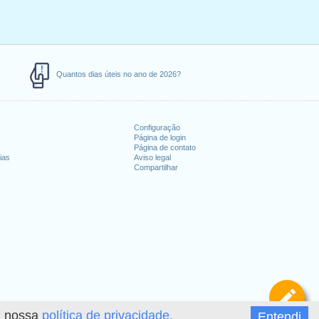
Quantos dias úteis no ano de 2026?
Configuração
Página de login
Página de contato
ias
Aviso legal
Compartilhar
De
 a nossa
política de privacidade.
Entendi