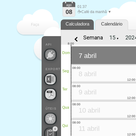
ago
01:37
08
☕
Café da manhã ▼
Calculadora
Calendário
Faça
Semana
▼
cada
8:00
API
Dom
7 abril
08:00
EXPORT
Seg
8 abril
12:00
08:00
Ter
9 abril
12:00
08:00
Qua
10 abril
ÚTEIS
12:00
08:00
Qui
11 abril
0
12:00