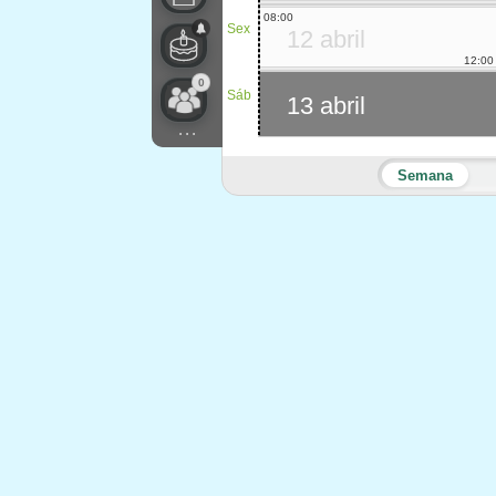
08:00
Sex
12 abril
12:00
0
Sáb
13 abril
...
Semana