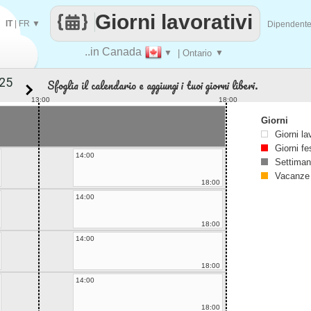
Giorni lavorativi
IT
|
FR
▼
Dipendent
..in Canada
▼
| Ontario
▼
Sfoglia il calendario e aggiungi i tuoi giorni liberi.
13:00
18:00
Giorni
Giorni la
Giorni fe
14:00
Settiman
Vacanze
18:00
14:00
18:00
14:00
18:00
14:00
18:00