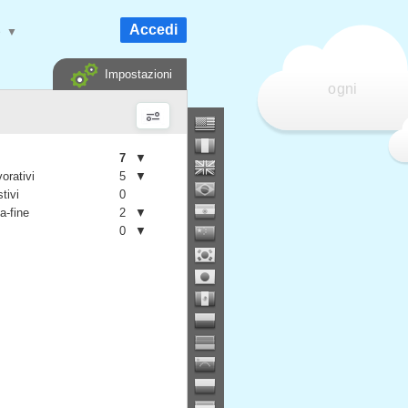
Accedi
e
▼
Impostazioni
ogni
7
▼
vorativi
5
▼
stivi
0
a-fine
2
▼
0
▼