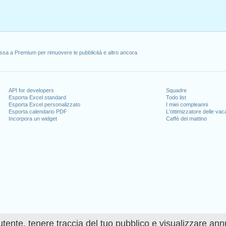
ssa a Premium per rimuovere le pubblicità e altro ancora
API for developers
Squadre
Esporta Excel standard
Todo list
Esporta Excel personalizzato
I miei compleanni
Esporta calendario PDF
L'ottimizzatore delle va
Incorpora un widget
Caffè del mattino
utente, tenere traccia del tuo pubblico e visualizzare ann