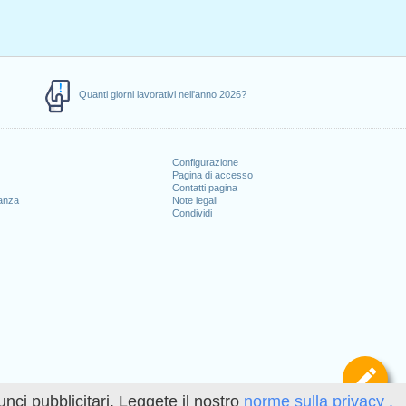
Quanti giorni lavorativi nell'anno 2026?
Configurazione
Pagina di accesso
Contatti pagina
canza
Note legali
Condividi
Def
unci pubblicitari. Leggete il nostro
norme sulla privacy .