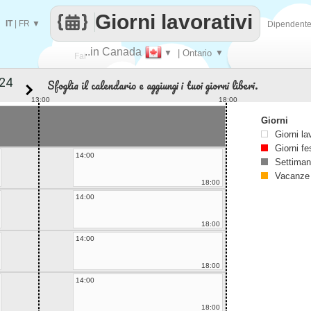
Giorni lavorativi
IT
|
FR
▼
Dipendent
..in Canada
▼
| Ontario
▼
Fai
Sfoglia il calendario e aggiungi i tuoi giorni liberi.
contare
13:00
18:00
Giorni
Giorni la
Giorni fe
14:00
Settiman
Vacanze
18:00
14:00
18:00
14:00
18:00
14:00
18:00