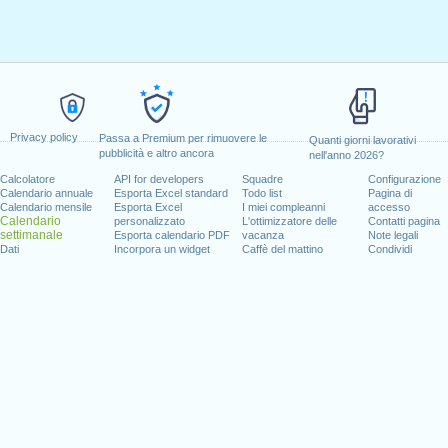
Privacy policy
Passa a Premium per rimuovere le
Quanti giorni lavorativi
pubblicità e altro ancora
nell'anno 2026?
Calcolatore
API for developers
Squadre
Configurazione
Calendario annuale
Esporta Excel standard
Todo list
Pagina di
Calendario mensile
Esporta Excel
I miei compleanni
accesso
Calendario
personalizzato
L'ottimizzatore delle
Contatti pagina
settimanale
Esporta calendario PDF
vacanza
Note legali
Dati
Incorpora un widget
Caffè del mattino
Condividi