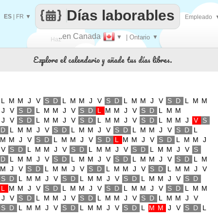
Días laborables
ES
|
FR
▼
Empleado
..en Canada
▼
| Ontario
▼
Haz
Explora el calendario y añade tus días libres.
que
L
M
M
J
V
S
D
L
M
M
J
V
S
D
L
M
M
J
V
S
D
L
M
M
J
V
S
D
L
M
M
J
V
S
D
L
M
M
J
V
S
D
L
M
M
J
V
S
D
L
M
M
J
V
S
D
L
M
M
J
V
S
D
L
M
M
J
V
S
D
L
M
M
J
V
S
D
L
M
M
J
V
S
D
L
M
M
J
V
S
D
L
M
M
J
V
S
D
L
M
M
J
V
S
D
L
M
M
J
V
S
D
L
M
M
J
V
S
D
L
M
M
J
V
S
D
L
M
M
J
V
S
D
L
M
M
J
V
S
D
L
M
M
J
V
S
D
L
M
M
J
V
S
D
L
M
M
J
V
S
D
L
M
M
J
V
S
D
L
M
M
J
V
S
D
L
M
M
J
V
S
D
L
M
M
J
V
S
D
L
M
M
J
V
S
D
L
M
M
J
V
S
D
L
M
M
J
V
S
D
L
M
M
J
V
S
D
L
M
M
J
V
S
D
L
M
M
J
V
S
D
L
M
M
J
V
S
D
L
M
M
J
V
S
D
L
M
M
J
V
S
D
L
M
M
J
V
S
D
L
M
M
J
V
S
D
L
M
M
J
V
S
D
L
M
M
J
V
S
D
L