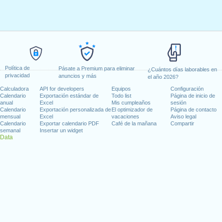
Política de
Pásate a Premium para eliminar
¿Cuántos días laborables en
privacidad
anuncios y más
el año 2026?
Calculadora
API for developers
Equipos
Configuración
Calendario
Exportación estándar de
Todo list
Página de inicio de
anual
Excel
Mis cumpleaños
sesión
Calendario
Exportación personalizada de
El optimizador de
Página de contacto
mensual
Excel
vacaciones
Aviso legal
Calendario
Exportar calendario PDF
Café de la mañana
Compartir
semanal
Insertar un widget
Data