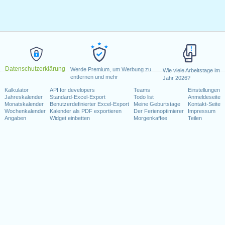
Datenschutzerklärung
Werde Premium, um Werbung zu
Wie viele Arbeitstage im
entfernen und mehr
Jahr 2026?
Kalkulator
API for developers
Teams
Einstellungen
Jahreskalender
Standard-Excel-Export
Todo list
Anmeldeseite
Monatskalender
Benutzerdefinierter Excel-Export
Meine Geburtstage
Kontakt-Seite
Wochenkalender
Kalender als PDF exportieren
Der Ferienoptimierer
Impressum
Angaben
Widget einbetten
Morgenkaffee
Teilen