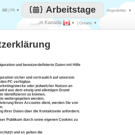
Arbeitstage
DE
|
FR
▼
Angestellter
▼
..in Kanada
▼
| Ontario
▼
Jeden
zerklärung
Tag
uration und benutzerdefinierte Daten mit Hilfe
guration sicher und vertraulich auf unserem
eden PC verfügbar.
arketingzwecke oder jedwelcher Nutzen an
 wird aus dem einzig und alleinigen Grund
e identifizieren zu können.
itte weitergegeben werden.
tivierung Ihres Accounts dient, werden Sie von
n.
ng Ihrer Daten über die Kontaktseite anfordern.
ser Publikum durch seine eigenen Cookies zu
chützt und es gelten die