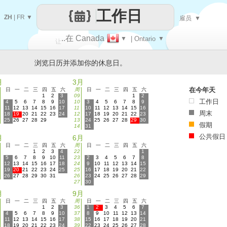
工作日
ZH
|
FR
▼
雇员
▼
..在 Canada
▼
| Ontario
▼
让
浏览日历并添加你的休息日。
每一天
月
3月
在今年天
日
一
二
三
四
五
六
周
日
一
二
三
四
五
六
1
2
3
09
1
2
工作日
4
5
6
7
8
9
10
10
3
4
5
6
7
8
9
11
12
13
14
15
16
17
11
10
11
12
13
14
15
16
周末
18
19
20
21
22
23
24
12
17
18
19
20
21
22
23
25
26
27
28
29
13
24
25
26
27
28
29
30
假期
14
31
公共假日
月
6月
日
一
二
三
四
五
六
周
日
一
二
三
四
五
六
1
2
3
4
22
1
5
6
7
8
9
10
11
23
2
3
4
5
6
7
8
12
13
14
15
16
17
18
24
9
10
11
12
13
14
15
19
20
21
22
23
24
25
25
16
17
18
19
20
21
22
26
27
28
29
30
31
26
23
24
25
26
27
28
29
27
30
月
9月
日
一
二
三
四
五
六
周
日
一
二
三
四
五
六
1
2
3
36
1
2
3
4
5
6
7
4
5
6
7
8
9
10
37
8
9
10
11
12
13
14
11
12
13
14
15
16
17
38
15
16
17
18
19
20
21
18
19
20
21
22
23
24
39
22
23
24
25
26
27
28