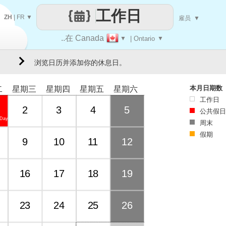
工作日
ZH
|
FR
▼
雇员
▼
..在 Canada
▼
| Ontario
▼
浏览日历并添加你的休息日。
本月日期数
二
星期三
星期四
星期五
星期六
工作日
2
3
4
5
公共假日
 Day
周末
假期
9
10
11
12
16
17
18
19
23
24
25
26