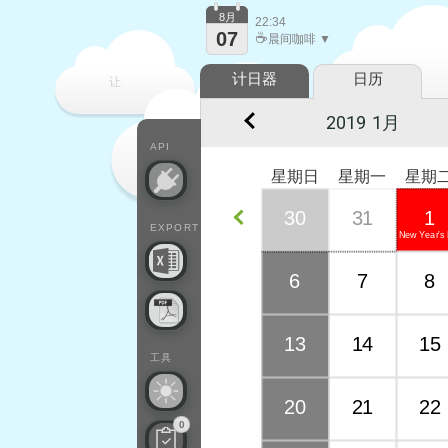
8月
22:34
07
☕
晨间咖啡 ▼
计日器
日历
让
每一天
API
星期日
星期一
星期
30
31
1
EXPORT
New Year's
6
7
8
13
14
15
工具
20
21
22
0