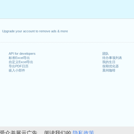
Upgrade your account to remove ads & more
API for developers
团队
标准Excel导出
待办事项列表
自定义Excel导出
我的生日
导出PDF日历
假期优化器
嵌入小部件
晨间咖啡
的受众并展示广告。 阅读我们的
隐私政策。