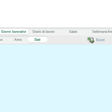
Giorni lavorativi
Orario di lavoro
Salari
Settimana-fin
se
Anno
Dati
Excel