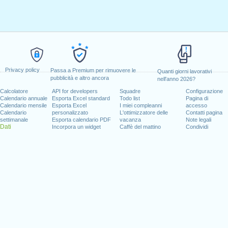
Privacy policy
Passa a Premium per rimuovere le
Quanti giorni lavorativi
pubblicità e altro ancora
nell'anno 2026?
Calcolatore
API for developers
Squadre
Configurazione
Calendario annuale
Esporta Excel standard
Todo list
Pagina di
Calendario mensile
Esporta Excel
I miei compleanni
accesso
Calendario
personalizzato
L'ottimizzatore delle
Contatti pagina
settimanale
Esporta calendario PDF
vacanza
Note legali
Dati
Incorpora un widget
Caffè del mattino
Condividi