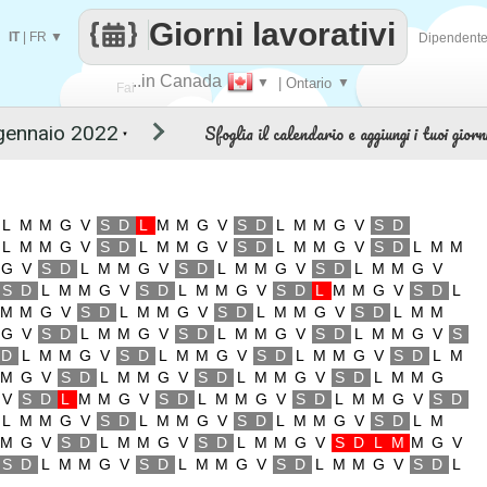
Giorni lavorativi
IT
|
FR
▼
Dipendent
..in Canada
▼
| Ontario
▼
Fai
Sfoglia il calendario e aggiungi i tuoi giorni
▼
contare
L
M
M
G
V
S
D
L
M
M
G
V
S
D
L
M
M
G
V
S
D
L
M
M
G
V
S
D
L
M
M
G
V
S
D
L
M
M
G
V
S
D
L
M
M
G
V
S
D
L
M
M
G
V
S
D
L
M
M
G
V
S
D
L
M
M
G
V
S
D
L
M
M
G
V
S
D
L
M
M
G
V
S
D
L
M
M
G
V
S
D
L
M
M
G
V
S
D
L
M
M
G
V
S
D
L
M
M
G
V
S
D
L
M
M
G
V
S
D
L
M
M
G
V
S
D
L
M
M
G
V
S
D
L
M
M
G
V
S
D
L
M
M
G
V
S
D
L
M
M
G
V
S
D
L
M
M
G
V
S
D
L
M
M
G
V
S
D
L
M
M
G
V
S
D
L
M
M
G
V
S
D
L
M
M
G
V
S
D
L
M
M
G
V
S
D
L
M
M
G
V
S
D
L
M
M
G
V
S
D
L
M
M
G
V
S
D
L
M
M
G
V
S
D
L
M
M
G
V
S
D
L
M
M
G
V
S
D
L
M
M
G
V
S
D
L
M
M
G
V
S
D
L
M
M
G
V
S
D
L
M
M
G
V
S
D
L
M
M
G
V
S
D
L
M
M
G
V
S
D
L